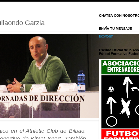
CHATEA CON NOSOTR
ullaondo Garzia
ENVÍA TU MENSAJE
foxyform
Escudo Oficial de la As
Fútbol Formativo Futbol
ico en el Athletic Club de Bilbao.
deportivo de Kimet Sport. También